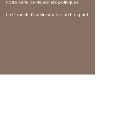
notre série de déjeuners politiques
Le Conseil d’administration de Letzpact
Adresse
Rue Alcide de Gasperi 7
1615 Luxembourg
Horaires
Lundi - Vendredi 09:00 – 17:00