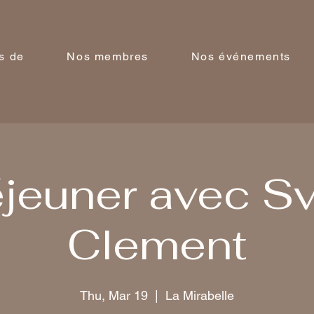
s de
Nos membres
Nos événements
jeuner avec S
Clement
Thu, Mar 19
  |  
La Mirabelle